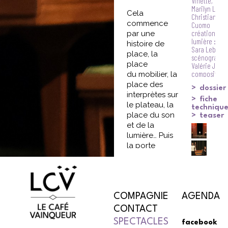
Vinette,
Marilyn Leray
Cela
Christian
commence
Cuomo
création
par une
lumière :
histoire de
Sara Lebreto
place, la
scénographie
place
Valérie Jung
composition
du mobilier, la
musicale :
place des
dossier
Rachel Langl
interprètes sur
création
fiche
le plateau, la
son :
techniqu
Olivier Renet
place du son
teaser
régie
et de la
générale :
lumière… Puis
Pierre-
la porte
Yves Chouin
régie
s’ouvre, un
plateau :
homme entre
Christian Cu
et cherche lui
construction 
aussi sa place
Christian
Cuomo, Jean
COMPAGNIE
dans ce salon,
AGENDA
Marc
symbole du
CONTACT
et
milieu
Thierry Pinau
SPECTACLES
facebook
bourgeois. On