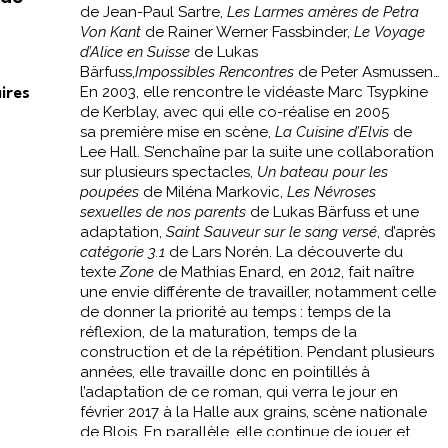
de Jean-Paul Sartre,
Les Larmes amères de Petra
Von Kant
de Rainer Werner Fassbinder,
Le Voyage
d’Alice en Suisse
de Lukas
Bärfuss,
Impossibles Rencontres
de Peter Asmussen…
En 2003, elle rencontre le vidéaste Marc Tsypkine
ires
de Kerblay, avec qui elle co-réalise en 2005
sa première mise en scène,
La Cuisine d’Elvis
de
Lee Hall. S’enchaîne par la suite une collaboration
sur plusieurs spectacles,
Un bateau pour les
poupées
de Miléna Markovic,
Les Névroses
sexuelles de nos parents
de Lukas Bärfuss et une
adaptation,
Saint Sauveur sur le sang versé
, d’après
catégorie 3.1
de Lars Norén. La découverte du
texte
Zone
de Mathias Enard, en 2012, fait naître
une envie différente de travailler, notamment celle
de donner la priorité au temps : temps de la
réflexion, de la maturation, temps de la
construction et de la répétition. Pendant plusieurs
années, elle travaille donc en pointillés à
l’adaptation de ce roman, qui verra le jour en
février 2017 à la Halle aux grains, scène nationale
de Blois. En parallèle, elle continue de jouer et