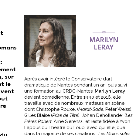
et
MARILYN
LERAY
romans
:
tement
, sur
Après avoir intégré le Conservatoire d’art
t le
dramatique de Nantes pendant un an, puis suivi
une formation au CRDC-Nantes,
Marilyn Leray
uvent
devient comédienne. Entre 1990 et 2016, elle
out
travaille avec de nombreux metteurs en scène,
ure
dont Christophe Rouxel (
Marat-Sade
, Peter Weiss),
Gilles Blaise (
Prise de Tête
), Johan Dehollander (
Les
Frères Robert
, Arne Sierens)… et reste fidèle à Yvon
Lapous du Théâtre du Loup, avec qui elle joue
dans la majorité de ses créations :
Les Mains sales
 du